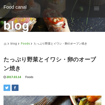
Food canal
T
o
blog
g
g
l
e
n
a
blog
Foods
たっぷり野菜とイワシ・卵のオーブン焼き
v
i
g
たっぷり野菜とイワシ・卵のオーブ
a
t
ン焼き
i
o
2017.03.14
Foods
n