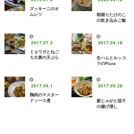
ズッキーニのオ
ムレツ
朝堀りたけのこ
の炊き込みご飯
2017.07.3
2017.04.18
ミョウガとねご
ろ大唐の天ぷら
生ハムとルッコ
ラのPizza
2017.04.1
2017.05.28
鶏肉のマスター
ドソース煮
新じゃがと茄子
の揚げ浸し